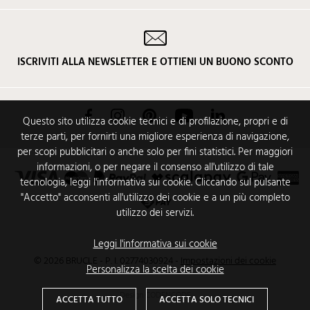
ISCRIVITI ALLA NEWSLETTER E OTTIENI UN BUONO SCONTO
Facebook
Instagram
Pinterest
YouTube
LinkedIn
Questo sito utilizza cookie tecnici e di profilazione, propri e di
terze parti, per fornirti una migliore esperienza di navigazione,
per scopi pubblicitari o anche solo per fini statistici. Per maggiori
informazioni, o per negare il consenso all'utilizzo di tale
tecnologia, leggi l'informativa sui cookie. Cliccando sul pulsante
"Accetto" acconsenti all'utilizzo dei cookie e a un più completo
utilizzo dei servizi.
Leggi l'informativa sui cookie
© 2026 BRUCLE - P. I. 02774030924
-
Impostazioni dei cookie
Personalizza la scelta dei cookie
Design
CODENCODE
ACCETTA TUTTO
ACCETTA SOLO TECNICI