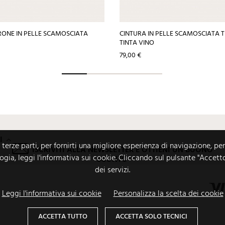
ONE IN PELLE SCAMOSCIATA
CINTURA IN PELLE SCAMOSCIATA
TINTA VINO
Prezzo
79,00 €
I
i terze parti, per fornirti una migliore esperienza di navigazione, per
ISCRIVITI ALLA NEWSLETTER E OTTIENI UN BUONO
logia, leggi l'informativa sui cookie. Cliccando sul pulsante "Accett
SCONTO
dei servizi.
Leggi l'informativa sui cookie
Personalizza la scelta dei cookie
ACCETTA TUTTO
ACCETTA SOLO TECNICI