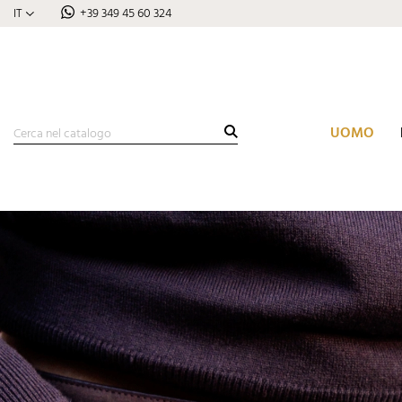
IT
+39 349 45 60 324
UOMO