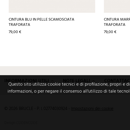
CINTURA BLU IN PELLE SCAMOSCIATA
CINTURA MARR
TRAFORATA
TRAFORATA
Prezzo
Prezzo
79,00 €
79,00 €
INFORMAZIONI UTILI
NOTE LEGALI
CONTATTAC
Questo sito utilizza cookie tecnici e di profilazione, propri e d
informazioni, o per negare il consenso all'utilizzo di tale tecno
© 2026 BRUCLE - P. I. 02774030924
-
Impostazioni dei cookie
Design
CODENCODE