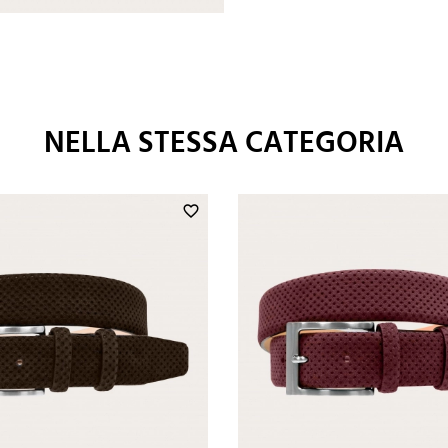
NELLA STESSA CATEGORIA
favorite_border