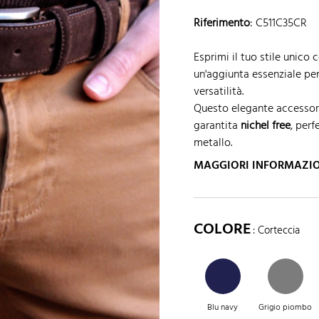
Riferimento
:
C511C35CR
Esprimi il tuo stile unico 
un'aggiunta essenziale per
versatilità.
Questo elegante accessorio
garantita
nichel free
, perf
metallo.
MAGGIORI INFORMAZI
COLORE
: Corteccia
Blu navy
Grigio piombo