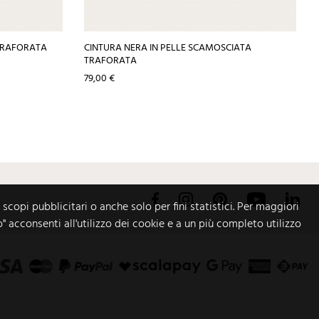
 TRAFORATA
CINTURA NERA IN PELLE SCAMOSCIATA
TRAFORATA
Prezzo
79,00 €
Facebook
Instagram
Pinterest
YouTube
Link
 scopi pubblicitari o anche solo per fini statistici. Per maggiori
o" acconsenti all'utilizzo dei cookie e a un più completo utilizzo