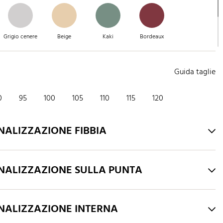
Grigio cenere
Beige
Kaki
Bordeaux
Guida taglie
Marrone beige
Fango
0
95
100
105
110
115
120
NALIZZAZIONE FIBBIA
NALIZZAZIONE SULLA PUNTA
NALIZZAZIONE INTERNA