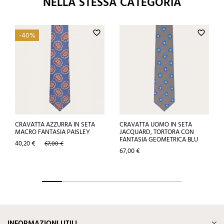
NELLA STESSA CATEGORIA
favorite_border
favorite_border
-40%
CRAVATTA AZZURRA IN SETA
CRAVATTA UOMO IN SETA
MACRO FANTASIA PAISLEY
JACQUARD, TORTORA CON
FANTASIA GEOMETRICA BLU
Prezzo
Prezzo
40,20 €
67,00 €
base
Prezzo
67,00 €
INFORMAZIONI UTILI