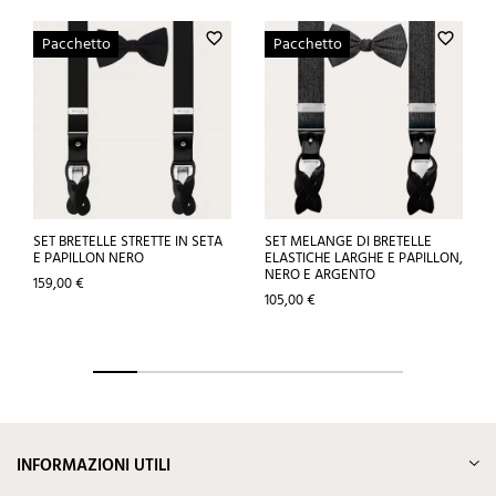
favorite_border
favorite_border
Pacchetto
Pacchetto
SET BRETELLE STRETTE IN SETA
SET MELANGE DI BRETELLE
E PAPILLON NERO
ELASTICHE LARGHE E PAPILLON,
NERO E ARGENTO
Prezzo
159,00 €
Prezzo
105,00 €
INFORMAZIONI UTILI