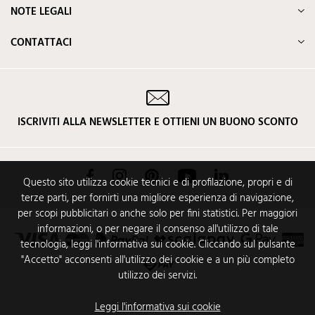
NOTE LEGALI
CONTATTACI
ISCRIVITI ALLA NEWSLETTER E OTTIENI UN BUONO SCONTO
Facebook
Instagram
Pinterest
YouTube
LinkedIn
Questo sito utilizza cookie tecnici e di profilazione, propri e di
terze parti, per fornirti una migliore esperienza di navigazione,
per scopi pubblicitari o anche solo per fini statistici. Per maggiori
informazioni, o per negare il consenso all'utilizzo di tale
tecnologia, leggi l'informativa sui cookie. Cliccando sul pulsante
"Accetto" acconsenti all'utilizzo dei cookie e a un più completo
utilizzo dei servizi.
Leggi l'informativa sui cookie