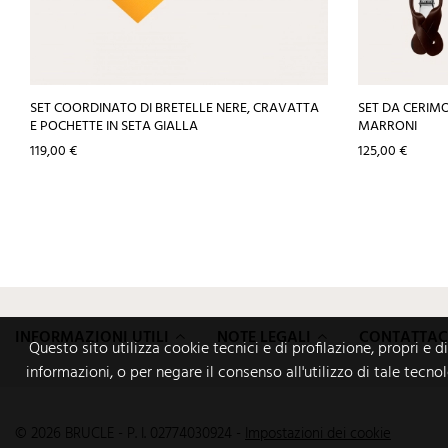
SET COORDINATO DI BRETELLE NERE, CRAVATTA
SET DA CERIM
E POCHETTE IN SETA GIALLA
MARRONI
Prezzo
Prezzo
119,00 €
125,00 €
INFORMAZIONI UTILI
NOTE LEGALI
CONTATTAC
Questo sito utilizza cookie tecnici e di profilazione, propri e d
informazioni, o per negare il consenso all'utilizzo di tale tecno
© 2026 BRUCLE - P. I. 02774030924
-
Impostazioni dei cookie