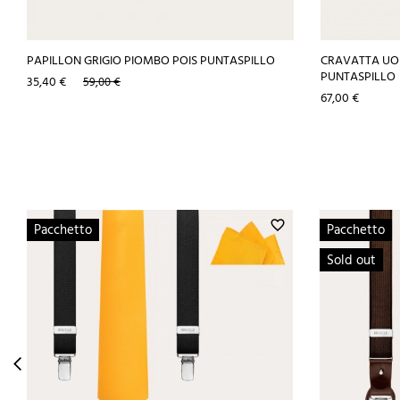
PAPILLON GRIGIO PIOMBO POIS PUNTASPILLO
CRAVATTA UOM
PUNTASPILLO
Prezzo
Prezzo
35,40 €
59,00 €
base
Prezzo
67,00 €
favorite_border
Pacchetto
Pacchetto
Sold out