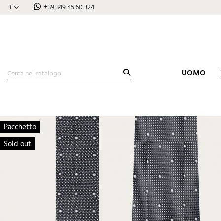
IT
+39 349 45 60 324
UOMO
Pacchetto
Sold out