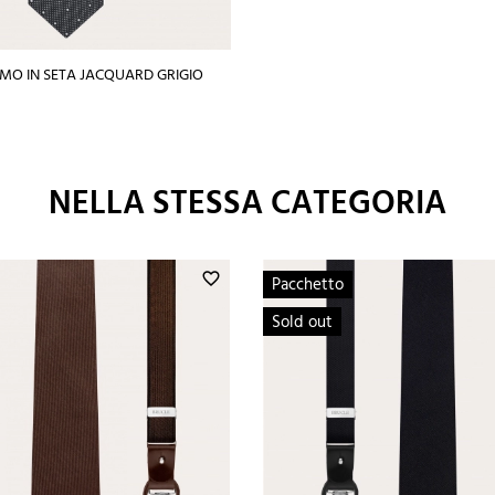
O IN SETA JACQUARD GRIGIO
NELLA STESSA CATEGORIA
favorite_border
Pacchetto
Sold out