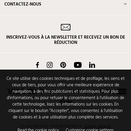
CONTACTEZ-NOUS
INSCRIVEZ-VOUS À LA NEWSLETTER ET RECEVEZ UN BON DE
RÉDUCTION
Facebook
Instagram
Pinterest
YouTube
LinkedIn
Ce site utilise des cookies techniques et de profilage, les siens et
ceux de tiers, pour vous offrir une meilleure expérience de
navigation, à des fins publicitaires et statistiques. Pour plus
d'informations, ou pour refuser le consentement à l'utilisation de
cette technologie, lisez les informations sur les cookies. En
cliquant sur le bouton "Accepter", vous consentez à l'utilisation
de cookies et à une utilisation plus complète des services.
© 2026 BRUCLE - TVA 02774030924
-
Cookie settings
Read the cookie policy
Customize cookie settings