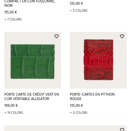
COMPACT EN CUIR FOULONNÉ,
Prix
135,00 €
NOIR
+ 5 COLORS
Prix
115,00 €
+ 7 COLORS
favorite_border
favorite_border
PORTE CARTE DE CRÉDIT VERT EN
PORTE-CARTES EN PYTHON
CUIR VÉRITABLE ALLIGATOR
ROUGE
Prix
Prix
199,00 €
135,00 €
+ 19 COLORS
+ 5 COLORS
favorite_border