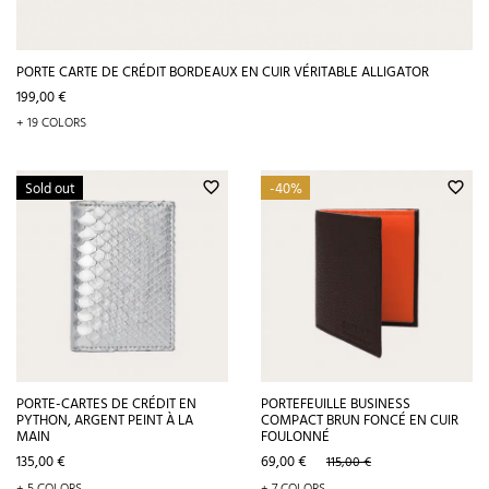
PORTE CARTE DE CRÉDIT BORDEAUX EN CUIR VÉRITABLE ALLIGATOR
Prix
199,00 €
+ 19 COLORS
Sold out
-40%
favorite_border
favorite_border
PORTE-CARTES DE CRÉDIT EN
PORTEFEUILLE BUSINESS
PYTHON, ARGENT PEINT À LA
COMPACT BRUN FONCÉ EN CUIR
MAIN
FOULONNÉ
Prix
Prix
Prix
135,00 €
69,00 €
115,00 €
de
+ 5 COLORS
+ 7 COLORS