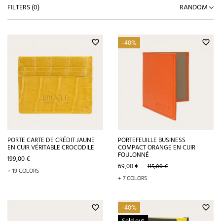
FILTERS (
0
)
RANDOM
-40%
favorite_border
favorite_border
PORTE CARTE DE CRÉDIT JAUNE
PORTEFEUILLE BUSINESS
EN CUIR VÉRITABLE CROCODILE
COMPACT ORANGE EN CUIR
FOULONNÉ
Prix
199,00 €
Prix
Prix
69,00 €
115,00 €
+ 19 COLORS
de
+ 7 COLORS
base
-40%
favorite_border
favorite_border