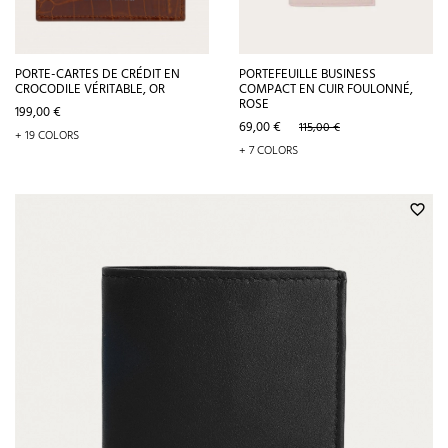
PORTE-CARTES DE CRÉDIT EN
PORTEFEUILLE BUSINESS
CROCODILE VÉRITABLE, OR
COMPACT EN CUIR FOULONNÉ,
ROSE
Prix
199,00 €
Prix
Prix
69,00 €
115,00 €
+ 19 COLORS
de
+ 7 COLORS
base
favorite_border