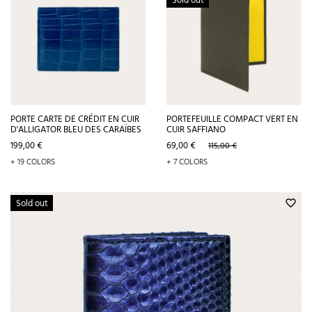
Sold out
PORTE CARTE DE CRÉDIT EN CUIR
PORTEFEUILLE COMPACT VERT EN
D'ALLIGATOR BLEU DES CARAÏBES
CUIR SAFFIANO
Prix
Prix
Prix
199,00 €
69,00 €
115,00 €
de
+ 19 COLORS
+ 7 COLORS
base
Sold out
favorite_border