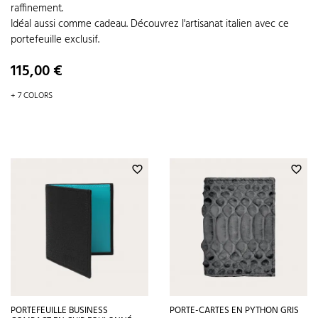
raffinement.
Idéal aussi comme cadeau. Découvrez l'artisanat italien avec ce
portefeuille exclusif.
Prix
115,00 €
+ 7 COLORS
favorite_border
favorite_border
PORTEFEUILLE BUSINESS
PORTE-CARTES EN PYTHON GRIS