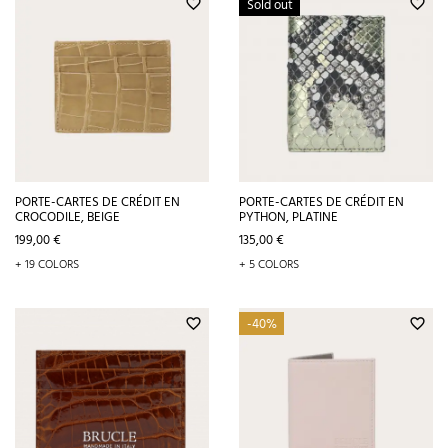
Sold out
favorite_border
favorite_border
PORTE-CARTES DE CRÉDIT EN
PORTE-CARTES DE CRÉDIT EN
CROCODILE, BEIGE
PYTHON, PLATINE
Prix
Prix
199,00 €
135,00 €
+ 19 COLORS
+ 5 COLORS
-40%
favorite_border
favorite_border