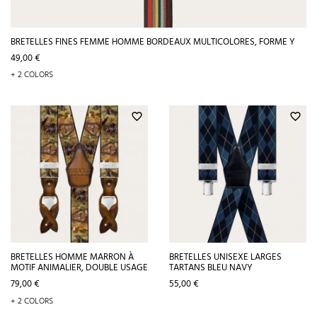
BRETELLES FINES FEMME HOMME BORDEAUX MULTICOLORES, FORME Y
Prix
49,00 €
+ 2 COLORS
favorite_border
favorite_border
BRETELLES HOMME MARRON À
BRETELLES UNISEXE LARGES
MOTIF ANIMALIER, DOUBLE USAGE
TARTANS BLEU NAVY
Prix
Prix
79,00 €
55,00 €
+ 2 COLORS