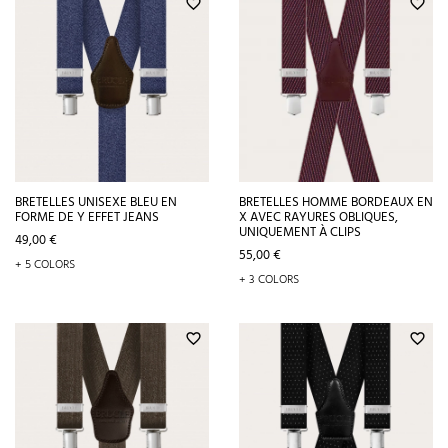
favorite_border
favorite_border
BRETELLES UNISEXE BLEU EN
BRETELLES HOMME BORDEAUX EN
FORME DE Y EFFET JEANS
X AVEC RAYURES OBLIQUES,
UNIQUEMENT À CLIPS
Prix
49,00 €
Prix
55,00 €
+ 5 COLORS
+ 3 COLORS
favorite_border
favorite_border