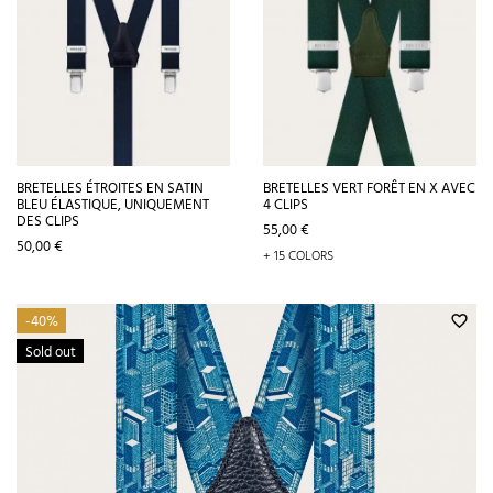
BRETELLES ÉTROITES EN SATIN
BRETELLES VERT FORÊT EN X AVEC
BLEU ÉLASTIQUE, UNIQUEMENT
4 CLIPS
DES CLIPS
Prix
55,00 €
Prix
50,00 €
+ 15 COLORS
-40%
favorite_border
Sold out