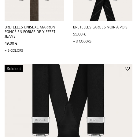
BRETELLES UNISEXE MARRON
BRETELLES LARGES NOIR À POIS
FONCÉ EN FORME DE Y EFFET
Prix
55,00 €
JEANS
+ 3 COLORS
Prix
49,00 €
+ 5 COLORS
Sold out
favorite_border