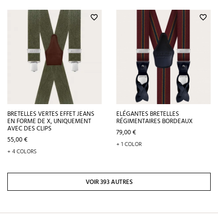
favorite_border
favorite_border
BRETELLES VERTES EFFET JEANS
ELÉGANTES BRETELLES
EN FORME DE X, UNIQUEMENT
RÉGIMENTAIRES BORDEAUX
AVEC DES CLIPS
Prix
79,00 €
Prix
55,00 €
+ 1 COLOR
+ 4 COLORS
VOIR 393 AUTRES