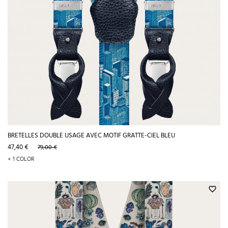
BRETELLES DOUBLE USAGE AVEC MOTIF GRATTE-CIEL BLEU
Prix
Prix
47,40 €
79,00 €
de
+ 1 COLOR
base
favorite_border