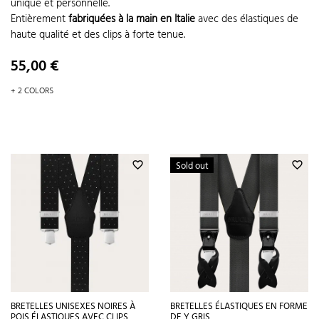
unique et personnelle.
Entièrement
fabriquées à la main en Italie
avec des élastiques de
haute qualité et des clips à forte tenue.
Prix
55,00 €
+ 2 COLORS
Sold out
favorite_border
favorite_border
BRETELLES UNISEXES NOIRES À
BRETELLES ÉLASTIQUES EN FORME
POIS ÉLASTIQUES AVEC CLIPS
DE Y GRIS