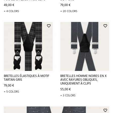
Prix
Prix
49,00 €
79,00 €
+ 4 COLORS
+ 20 COLORS
favorite_border
favorite_border
BRETELLES ÉLASTIQUES À MOTIF
BRETELLES HOMME NOIRES EN X
TARTAN GRIS
AVEC RAYURES OBLIQUES,
UNIQUEMENT À CLIPS
Prix
79,00 €
Prix
55,00 €
+ 5 COLORS
+ 3 COLORS
favorite_border