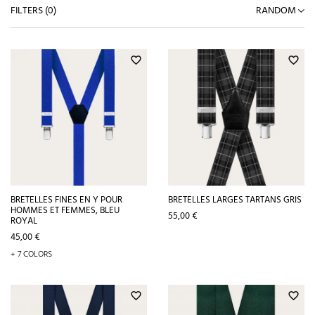
FILTERS (
0
)
RANDOM
favorite_border
favorite_border
BRETELLES FINES EN Y POUR
BRETELLES LARGES TARTANS GRIS
HOMMES ET FEMMES, BLEU
Prix
55,00 €
ROYAL
Prix
45,00 €
+ 7 COLORS
favorite_border
favorite_border