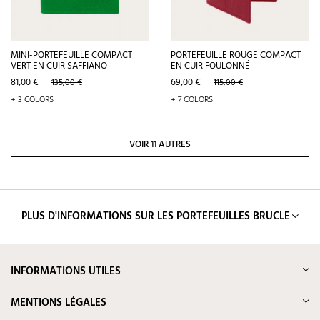
MINI-PORTEFEUILLE COMPACT
PORTEFEUILLE ROUGE COMPACT
VERT EN CUIR SAFFIANO
EN CUIR FOULONNÉ
Prix
Prix
Prix
Prix
81,00 €
69,00 €
135,00 €
115,00 €
de
de
+ 3 COLORS
+ 7 COLORS
base
base
VOIR 11 AUTRES
PLUS D'INFORMATIONS SUR LES PORTEFEUILLES BRUCLE
INFORMATIONS UTILES
MENTIONS LÉGALES