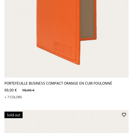
PORTEFEUILLE BUSINESS COMPACT ORANGE EN CUIR FOULONNÉ
Prix
Prix
69,00 €
115,00 €
de
+ 7 COLORS
base
Sold out
favorite_border