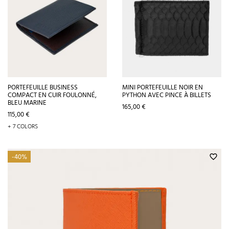
PORTEFEUILLE BUSINESS
MINI PORTEFEUILLE NOIR EN
COMPACT EN CUIR FOULONNÉ,
PYTHON AVEC PINCE À BILLETS
BLEU MARINE
Prix
165,00 €
Prix
115,00 €
+ 7 COLORS
-40%
favorite_border