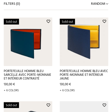
FILTERS (
0
)
RANDOM
Sold out
Sold out
favorite_border
favorite_border
PORTEFEUILLE HOMME BLEU
PORTEFEUILLE HOMME BLEU AVEC
SARCELLE AVEC PORTE-MONNAIE
PORTE-MONNAIE ET INTÉRIEUR
ET INTÉRIEUR CONTRASTÉ
JAUNE
Prix
Prix
130,00 €
130,00 €
+ 6 COLORS
+ 6 COLORS
Sold out
favorite_border
favorite_border