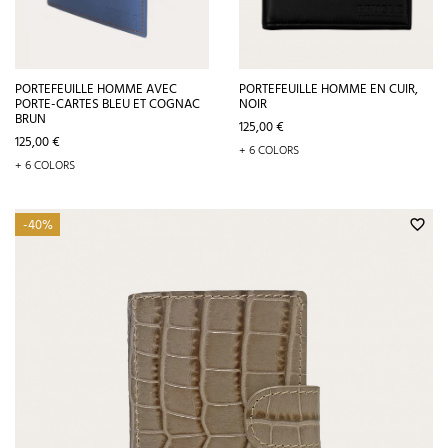
PORTEFEUILLE HOMME AVEC
PORTEFEUILLE HOMME EN CUIR,
PORTE-CARTES BLEU ET COGNAC
NOIR
BRUN
Prix
125,00 €
Prix
125,00 €
+ 6 COLORS
+ 6 COLORS
-40%
favorite_border