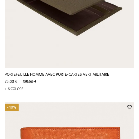
PORTEFEUILLE HOMME AVEC PORTE-CARTES VERT MILITAIRE
Prix
Prix
75,00 €
125,00 €
de
+ 6 COLORS
base
-40%
favorite_border