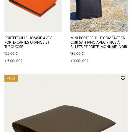
PORTEFEUILLE HOMME AVEC
MINI PORTEFEUILLE COMPACT EN
PORTE-CARTES ORANGE ET
CUIR SAFFIANO AVEC PINCE À
TURQUOISE
BILLETS ET PORTE-MONNAIE, NOIR
Prix
Prix
125,00 €
135,00 €
+ 6 COLORS
+ 3 COLORS
-40%
favorite_border