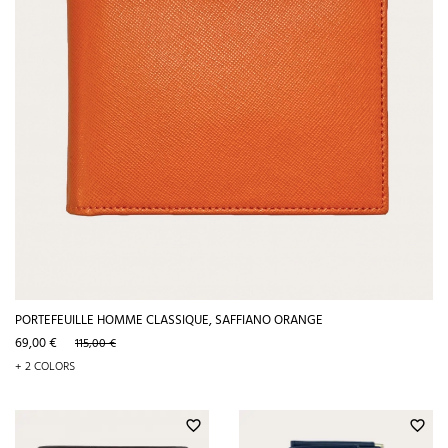
PORTEFEUILLE HOMME CLASSIQUE, SAFFIANO ORANGE
Prix
Prix
69,00 €
115,00 €
de
+ 2 COLORS
base
favorite_border
favorite_border