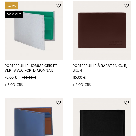
-40%
favorite_border
favorite_border
Sold out
PORTEFEUILLE HOMME GRIS ET
PORTEFEUILLE À RABAT EN CUIR,
VERT AVEC PORTE-MONNAIE
BRUN
Prix
Prix
Prix
78,00 €
115,00 €
130,00 €
de
+ 6 COLORS
+ 2 COLORS
base
favorite_border
favorite_border