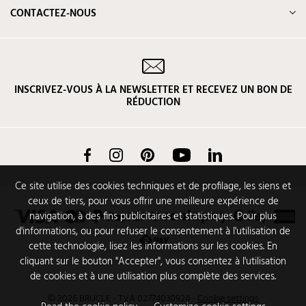
CONTACTEZ-NOUS
INSCRIVEZ-VOUS À LA NEWSLETTER ET RECEVEZ UN BON DE
RÉDUCTION
Facebook
Instagram
Pinterest
YouTube
LinkedIn
Ce site utilise des cookies techniques et de profilage, les siens et
ceux de tiers, pour vous offrir une meilleure expérience de
navigation, à des fins publicitaires et statistiques. Pour plus
d'informations, ou pour refuser le consentement à l'utilisation de
cette technologie, lisez les informations sur les cookies. En
cliquant sur le bouton "Accepter", vous consentez à l'utilisation
de cookies et à une utilisation plus complète des services.
© 2026 BRUCLE - TVA 02774030924
-
Cookie settings