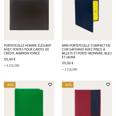
PORTEFEUILLE HOMME ÉLÉGANT
MINI PORTEFEUILLE COMPACT EN
AVEC FENTES POUR CARTES DE
CUIR SAFFIANO AVEC PINCE À
CRÉDIT, MARRON FONCÉ
BILLETS ET PORTE-MONNAIE, BLEU
ET JAUNE
Prix
125,00 €
Prix
135,00 €
+ 6 COLORS
+ 3 COLORS
-40%
-40%
favorite_border
favorite_border