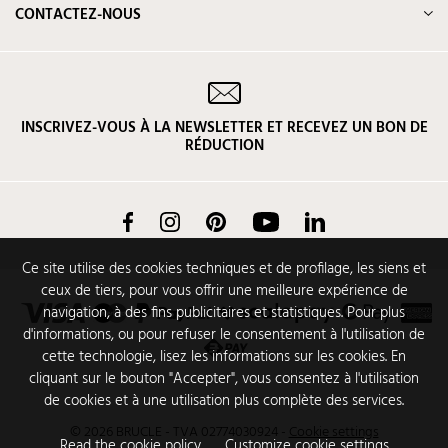
CONTACTEZ-NOUS
INSCRIVEZ-VOUS À LA NEWSLETTER ET RECEVEZ UN BON DE
RÉDUCTION
Facebook
Instagram
Pinterest
YouTube
LinkedIn
Ce site utilise des cookies techniques et de profilage, les siens et
ceux de tiers, pour vous offrir une meilleure expérience de
navigation, à des fins publicitaires et statistiques. Pour plus
d'informations, ou pour refuser le consentement à l'utilisation de
cette technologie, lisez les informations sur les cookies. En
cliquant sur le bouton "Accepter", vous consentez à l'utilisation
de cookies et à une utilisation plus complète des services.
© 2026 BRUCLE - TVA 02774030924
-
Cookie settings
Read the cookie policy
Customize cookie settings