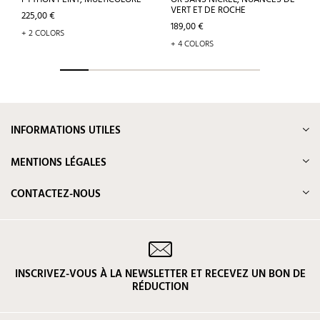
VERT ET DE ROCHE
Prix
225,00 €
Prix
189,00 €
+ 2 COLORS
+ 4 COLORS
INFORMATIONS UTILES
MENTIONS LÉGALES
CONTACTEZ-NOUS
INSCRIVEZ-VOUS À LA NEWSLETTER ET RECEVEZ UN BON DE
RÉDUCTION