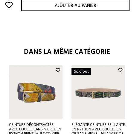
favorite_border
AJOUTER AU PANIER
DANS LA MÊME CATÉGORIE
favorite_border
favorite_border
Sold out
CEINTURE DÉCONTRACTÉE
ELÉGANTE CEINTURE BRILLANTE
AVEC BOUCLE SANS NICKEL EN
EN PYTHON AVEC BOUCLE EN
PYTHON PEINT, MULTICOLORE
OR SANS NICKEL, NUANCES DE