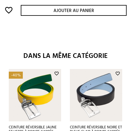
favorite_border
AJOUTER AU PANIER
DANS LA MÊME CATÉGORIE
favorite_border
favorite_border
-40%
CEINTURE RÉVERSIBLE JAUNE
CEINTURE RÉVERSIBLE NOIRE ET