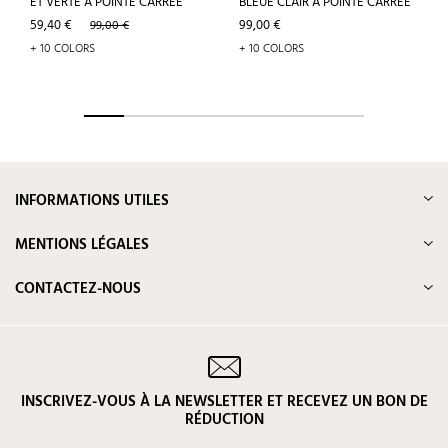
ET VERTE À POINTE CARRÉE
BLEUE CLAIR À POINTE CARRÉE
Prix
Prix
Prix
59,40 €
99,00 €
99,00 €
de
+ 10 COLORS
+ 10 COLORS
base
INFORMATIONS UTILES
MENTIONS LÉGALES
CONTACTEZ-NOUS
INSCRIVEZ-VOUS À LA NEWSLETTER ET RECEVEZ UN BON DE
RÉDUCTION