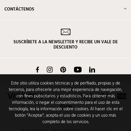
CONTÁCTENOS
SUSCRÍBETE A LA NEWSLETTER Y RECIBE UN VALE DE
DESCUENTO
Facebook
Instagram
Pinterest
YouTube
LinkedIn
Este sitio utiliza cookies técnicas y de perfilado, propias y de
terceros, para ofrecerle una mejor experiencia de navegación,
con fines publicitarios y estadísticos. Para obtener más
información, o negar el consentimiento para el uso de esta
tecnología, lea la información sobre cookies. Al hacer clic en el
botón "Aceptar", acepta el uso de cookies y un uso más
completo de los servicios.