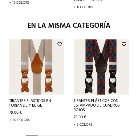
32,00 €
+ 16 COLORS
base
+ 11 COLORS
EN LA MISMA CATEGORÍA
favorite_border
favorite_border
TIRANTES ELÁSTICOS EN
TIRANTES ELÁSTICOS CON
FORMA DE Y BEIGE
ESTAMPADO DE CUADROS
ROJOS
Precio
79,00 €
Precio
79,00 €
+ 20 COLORS
+ 5 COLORS