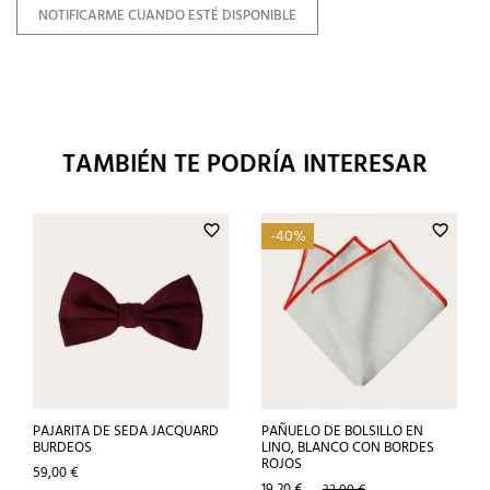
NOTIFICARME CUANDO ESTÉ DISPONIBLE
TAMBIÉN TE PODRÍA INTERESAR
favorite_border
favorite_border
-40%
PAJARITA DE SEDA JACQUARD
PAÑUELO DE BOLSILLO EN
BURDEOS
LINO, BLANCO CON BORDES
ROJOS
Precio
59,00 €
Precio
Precio
19,20 €