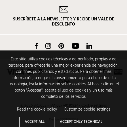
SUSCRÍBETE A LA NEWSLETTER Y RECIBE UN VALE DE
DESCUENTO
Facebook
Instagram
Pinterest
YouTube
LinkedIn
Este sitio utiliza cookies técnicas y de perfilado, propias y de
terceros, para ofrecerle una mejor experiencia de navegación,
con fines publicitarios y estadísticos. Para obtener más
información, o negar el consentimiento para el uso de esta
tecnología, lea la información sobre cookies. Al hacer clic en el
botón "Aceptar", acepta el uso de cookies y un uso más
completo de los servicios.
© 2026 BRUCLE - IVA 02774030924
-
Cookie settings
Read the cookie policy
Customize cookie settings
Design
CODENCODE
ACCEPT ALL
ACCEPT ONLY TECHNICAL