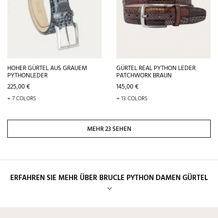
HOHER GÜRTEL AUS GRAUEM
GÜRTEL REAL PYTHON LEDER
PYTHONLEDER
PATCHWORK BRAUN
Preis
Preis
225,00 €
145,00 €
+ 7 COLORS
+ 13 COLORS
MEHR 23 SEHEN
ERFAHREN SIE MEHR ÜBER BRUCLE PYTHON DAMEN GÜRTEL