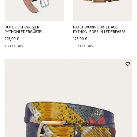
HOHER SCHWARZER
PATCHWORK-GÜRTEL AUS
PYTHONLEDERGÜRTEL
PYTHONLEDER IN LEDERFARBE
Preis
Preis
225,00 €
145,00 €
+ 7 COLORS
+ 13 COLORS
favorite_border