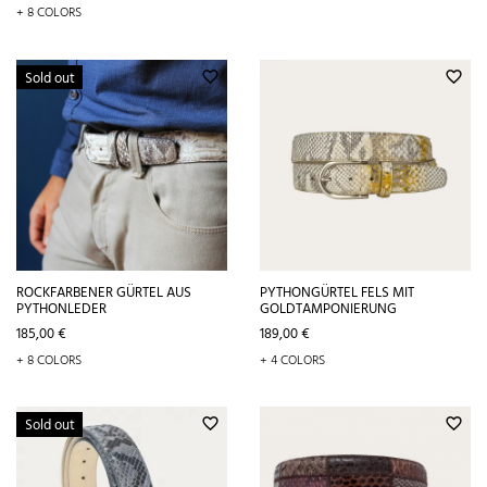
+ 8 COLORS
Sold out
favorite_border
favorite_border
ROCKFARBENER GÜRTEL AUS
PYTHONGÜRTEL FELS MIT
PYTHONLEDER
GOLDTAMPONIERUNG
Preis
Preis
185,00 €
189,00 €
+ 8 COLORS
+ 4 COLORS
Sold out
favorite_border
favorite_border