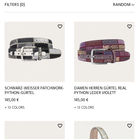
FILTERS (
0
)
RANDOM
favorite_border
favorite_border
SCHWARZ-WEISSER PATCHWORK-P
DAMEN HERREN GÜRTEL REAL
YTHON-GÜRTEL
PYTHON LEDER VIOLETT
Preis
Preis
145,00 €
145,00 €
+ 13 COLORS
+ 13 COLORS
favorite_border
favorite_border