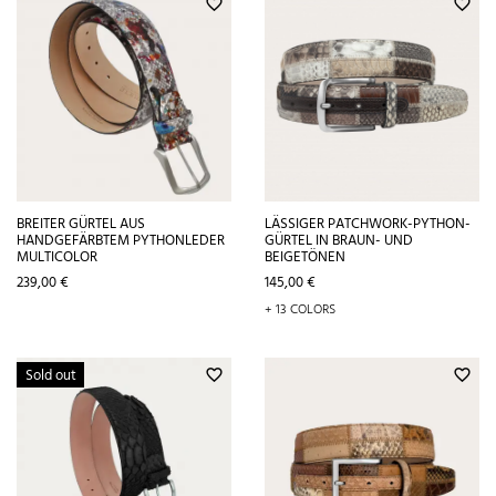
favorite_border
favorite_border
BREITER GÜRTEL AUS
LÄSSIGER PATCHWORK-PYTHON-
HANDGEFÄRBTEM PYTHONLEDER
GÜRTEL IN BRAUN- UND
MULTICOLOR
BEIGETÖNEN
Preis
Preis
239,00 €
145,00 €
+ 13 COLORS
Sold out
favorite_border
favorite_border