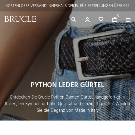
KOSTENLOSER VERSAND INNERHALB DER EU FÜR BESTELLUNGEN ÜBER 69€
⭐ 4,9/5 auf Google | Handwerkliche Exzellenz seit 2002
0
PYTHON LEDER GÜRTEL
Entdecken Sie Brucle Python Damen Gürtel, handgefertigt in
Italien, ein Symbol für hohe Qualität und einzigartigen Stil. Wählen
Sie die Eleganz von Made in Italy