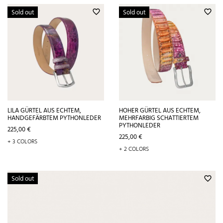
Sold out
Sold out
favorite_border
favorite_border
LILA GÜRTEL AUS ECHTEM,
HOHER GÜRTEL AUS ECHTEM,
HANDGEFÄRBTEM PYTHONLEDER
MEHRFARBIG SCHATTIERTEM
PYTHONLEDER
Preis
225,00 €
Preis
225,00 €
+ 3 COLORS
+ 2 COLORS
Sold out
favorite_border