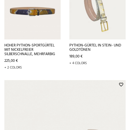
HOHER PYTHON-SPORTGÜRTEL
PYTHON-GÜRTEL IN STEIN- UND
MIT NICKELFREIER
GOLDTÖNEN
SILBERSCHNALLE, MEHRFARBIG
Preis
189,00 €
Preis
225,00 €
+ 4 COLORS
+ 2 COLORS
favorite_border