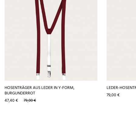
HOSENTRÄGER AUS LEDER IN Y-FORM,
LEDER-HOSENTR
BURGUNDERROT
Preis
79,00 €
Preis
Verkaufspreis
47,40 €
79,00 €