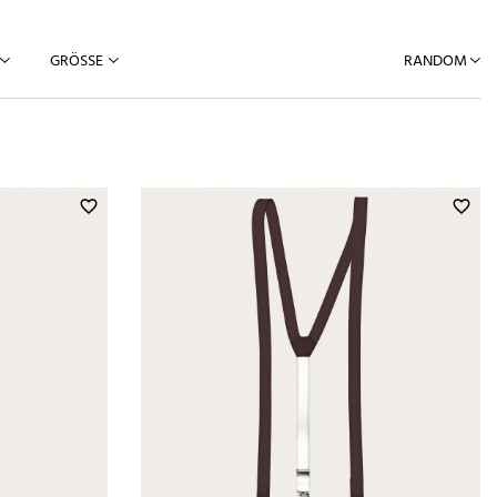
GRÖSSE
RANDOM
favorite_border
favorite_border