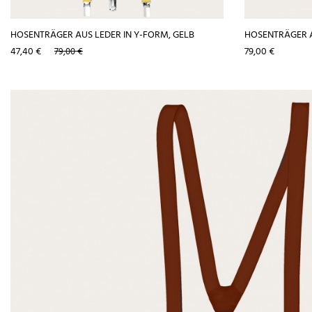
HOSENTRÄGER AUS LEDER IN Y-FORM, GELB
HOSENTRÄGER AU
Preis
Verkaufspreis
Preis
47,40 €
79,00 €
79,00 €