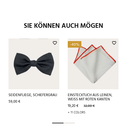
SIE KÖNNEN AUCH MÖGEN
favorite_border
favorite_border
-40%
SEIDENFLIEGE, SCHIEFERGRAU
EINSTECKTUCH AUS LEINEN,
WEISS MIT ROTEN KANTEN
Preis
59,00 €
Preis
Verkaufspreis
19,20 €
32,00 €
+ 11 COLORS