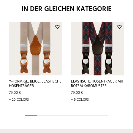
IN DER GLEICHEN KATEGORIE
favorite_border
favorite_border
Y-FÖRMIGE, BEIGE, ELASTISCHE
ELASTISCHE HOSENTRÄGER MIT
HOSENTRÄGER
ROTEM KAROMUSTER
Preis
Preis
79,00 €
79,00 €
+ 20 COLORS
+ 5 COLORS