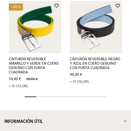
favorite_border
favorite_border
-40%
CINTURÓN REVERSIBLE
CINTURÓN REVERSIBLE NEGRO
AMARILLO Y VERDE EN CUERO
Y AZUL EN CUERO GENUINO
GENUINO CON PUNTA
CON PUNTA CUADRADA
CUADRADA
Precio
99,00 €
Precio
Precio
59,40 €
99,00 €
+ 10 COLORS
base
+ 10 COLORS
INFORMACIÓN ÚTIL