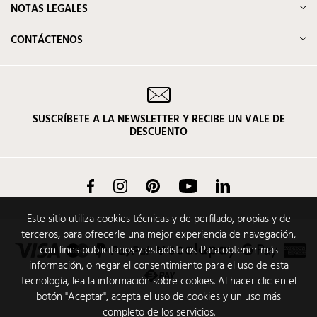
NOTAS LEGALES
CONTÁCTENOS
SUSCRÍBETE A LA NEWSLETTER Y RECIBE UN VALE DE
DESCUENTO
Facebook
Instagram
Pinterest
YouTube
LinkedIn
Este sitio utiliza cookies técnicas y de perfilado, propias y de
terceros, para ofrecerle una mejor experiencia de navegación,
con fines publicitarios y estadísticos. Para obtener más
información, o negar el consentimiento para el uso de esta
tecnología, lea la información sobre cookies. Al hacer clic en el
botón "Aceptar", acepta el uso de cookies y un uso más
completo de los servicios.