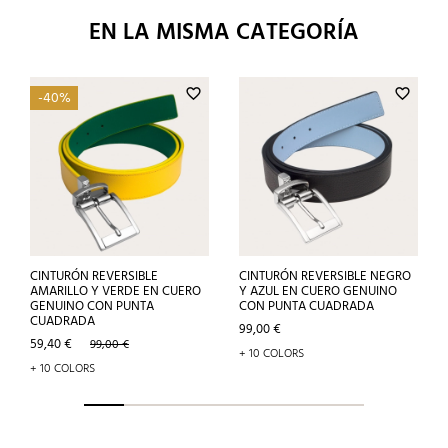
EN LA MISMA CATEGORÍA
favorite_border
favorite_border
-40%
CINTURÓN REVERSIBLE
CINTURÓN REVERSIBLE NEGRO
AMARILLO Y VERDE EN CUERO
Y AZUL EN CUERO GENUINO
GENUINO CON PUNTA
CON PUNTA CUADRADA
CUADRADA
Precio
99,00 €
Precio
Precio
59,40 €
99,00 €
+ 10 COLORS
base
+ 10 COLORS